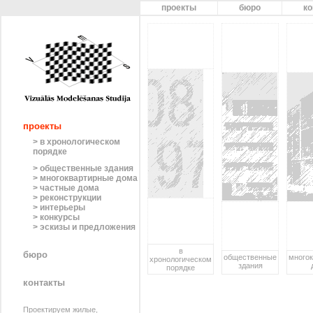
проекты
бюро
ко
проекты
> в хронологическом
порядке
> общественные здания
> многоквартирные дома
> частные дома
> реконструкции
> интерьеры
> конкурсы
> эскизы и предложения
в
бюро
общественные
много
хронологическом
здания
порядке
контакты
Проектируем жилые,