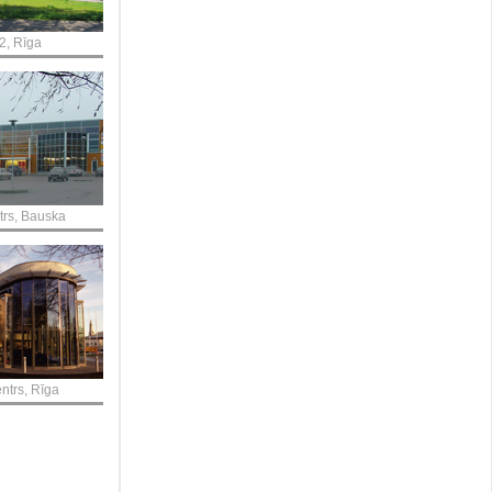
2, Rīga
trs, Bauska
trs, Rīga