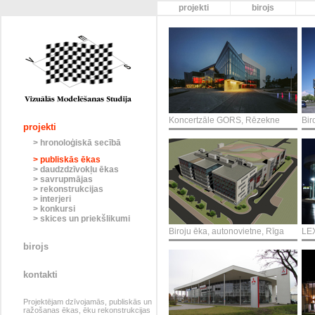
projekti
birojs
Koncertzāle GORS, Rēzekne
Bir
projekti
> hronoloģiskā secībā
> publiskās ēkas
> daudzdzīvokļu ēkas
> savrupmājas
> rekonstrukcijas
> interjeri
> konkursi
> skices un priekšlikumi
Biroju ēka, autonovietne, Rīga
LEX
birojs
kontakti
Projektējam dzīvojamās, publiskās un
ražošanas ēkas, ēku rekonstrukcijas