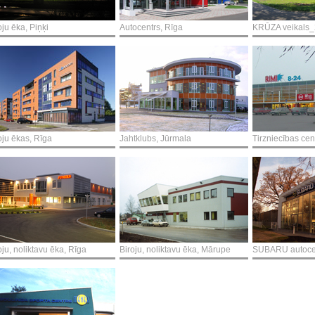
oju ēka, Piņķi
Autocentrs, Rīga
KRŪZA veikals_
oju ēkas, Rīga
Jahtklubs, Jūrmala
Tirzniecības cen
oju, noliktavu ēka, Rīga
Biroju, noliktavu ēka, Mārupe
SUBARU autocen