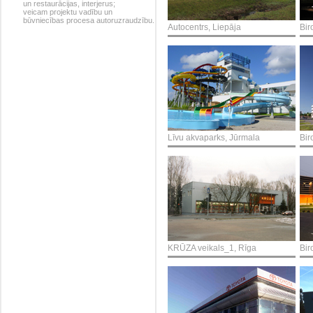
un restaurācijas, interjerus;
veicam projektu vadību un
būvniecības procesa autoruzraudzību.
Autocentrs, Liepāja
Bir
Līvu akvaparks, Jūrmala
Bir
KRŪZA veikals_1, Rīga
Bir