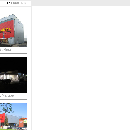
LAT
RUS
ENG
3, Rīga
, Mārupe