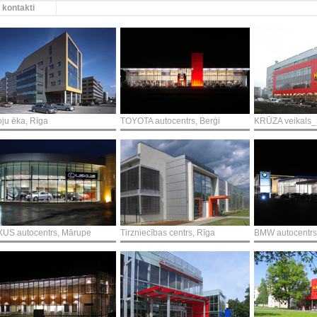
kontakti
oju ēka, Rīga
TOYOTA autocentrs, Berģi
KRŪZA veikals_
US autocentrs, Mārupe
Tirzniecības centrs, Rīga
BMW autocentrs